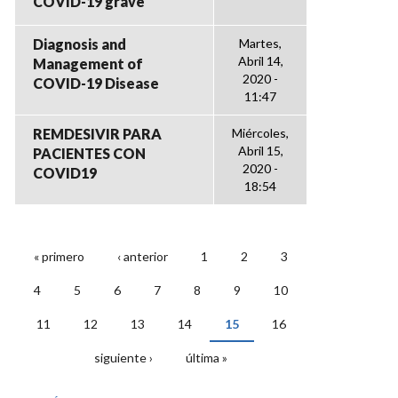
COVID-19 grave
Diagnosis and
Martes,
Abril 14,
Management of
2020 -
COVID-19 Disease
11:47
REMDESIVIR PARA
Miércoles,
Abril 15,
PACIENTES CON
2020 -
COVID19
18:54
« primero
‹ anterior
1
2
3
PÁGINAS
4
5
6
7
8
9
10
11
12
13
14
15
16
siguiente ›
última »