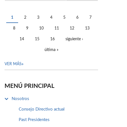
1
2
3
4
5
6
7
PÁGINAS
8
9
10
11
12
13
14
15
16
siguiente ›
última »
VER MÁS
MENÚ PRINCIPAL
Nosotros
Consejo Directivo actual
Past Presidentes