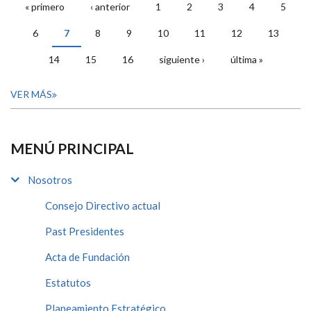
« primero
‹ anterior
1
2
3
4
5
PÁGINAS
6
7
8
9
10
11
12
13
14
15
16
siguiente ›
última »
VER MÁS
MENÚ PRINCIPAL
Nosotros
Consejo Directivo actual
Past Presidentes
Acta de Fundación
Estatutos
Planeamiento Estratégico