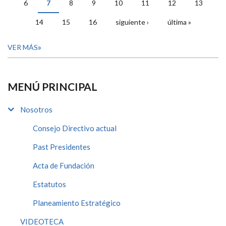
6
7
8
9
10
11
12
13
14
15
16
siguiente ›
última »
VER MÁS
MENÚ PRINCIPAL
Nosotros
Consejo Directivo actual
Past Presidentes
Acta de Fundación
Estatutos
Planeamiento Estratégico
VIDEOTECA