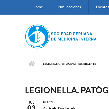
Pasar al contenido principal
Home
Publicaciones
Evento
LEGIONELLA. PATÓGENO REEMERGENTE
LEGIONELLA. PATÓ
By
SPMI
JUL
03
Artículo Destacado: