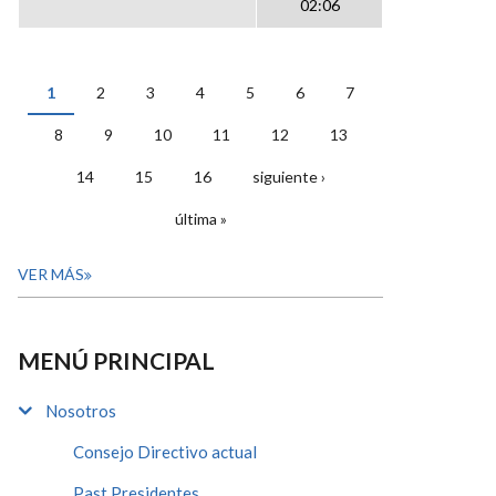
02:06
1
2
3
4
5
6
7
PÁGINAS
8
9
10
11
12
13
14
15
16
siguiente ›
última »
VER MÁS
MENÚ PRINCIPAL
Nosotros
Consejo Directivo actual
Past Presidentes