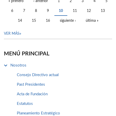
« primero
‹ anterior
1
2
3
4
5
PÁGINAS
6
7
8
9
10
11
12
13
14
15
16
siguiente ›
última »
VER MÁS
MENÚ PRINCIPAL
Nosotros
Consejo Directivo actual
Past Presidentes
Acta de Fundación
Estatutos
Planeamiento Estratégico