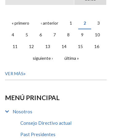
« primero
‹ anterior
1
2
3
PÁGINAS
4
5
6
7
8
9
10
11
12
13
14
15
16
siguiente ›
última »
VER MÁS
MENÚ PRINCIPAL
Nosotros
Consejo Directivo actual
Past Presidentes