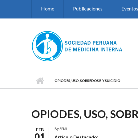
Pasar al contenido principal
Home
Publicaciones
Evento
OPIODES, USO, SOBREDOSIS Y SUICIDIO
OPIODES, USO, SOBR
By
SPMI
FEB
01
Artículo Destacado: