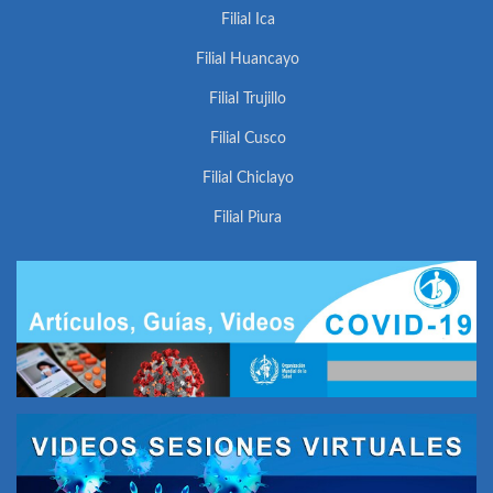
Filial Ica
Filial Huancayo
Filial Trujillo
Filial Cusco
Filial Chiclayo
Filial Piura