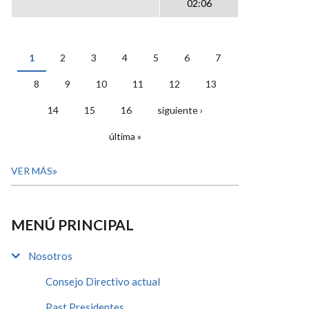
02:06
1
2
3
4
5
6
7
PÁGINAS
8
9
10
11
12
13
14
15
16
siguiente ›
última »
VER MÁS
MENÚ PRINCIPAL
Nosotros
Consejo Directivo actual
Past Presidentes