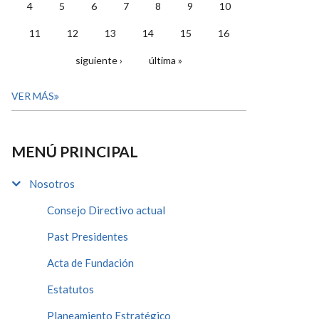
4
5
6
7
8
9
10
11
12
13
14
15
16
siguiente ›
última »
VER MÁS
MENÚ PRINCIPAL
Nosotros
Consejo Directivo actual
Past Presidentes
Acta de Fundación
Estatutos
Planeamiento Estratégico