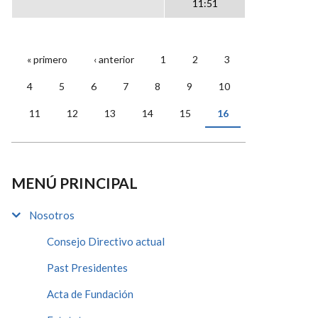
11:51
« primero
‹ anterior
1
2
3
PÁGINAS
4
5
6
7
8
9
10
11
12
13
14
15
16
MENÚ PRINCIPAL
Nosotros
Consejo Directivo actual
Past Presidentes
Acta de Fundación