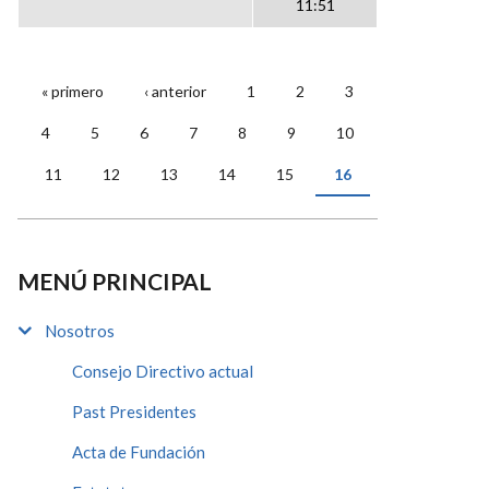
11:51
« primero
‹ anterior
1
2
3
PÁGINAS
4
5
6
7
8
9
10
11
12
13
14
15
16
MENÚ PRINCIPAL
Nosotros
Consejo Directivo actual
Past Presidentes
Acta de Fundación