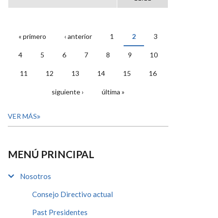
« primero
‹ anterior
1
2
3
PÁGINAS
4
5
6
7
8
9
10
11
12
13
14
15
16
siguiente ›
última »
VER MÁS
MENÚ PRINCIPAL
Nosotros
Consejo Directivo actual
Past Presidentes