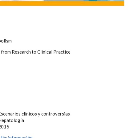
bolism
from Research to Clinical Practice
Escenarios clínicos y controversias
Hepatología
2015
Más información