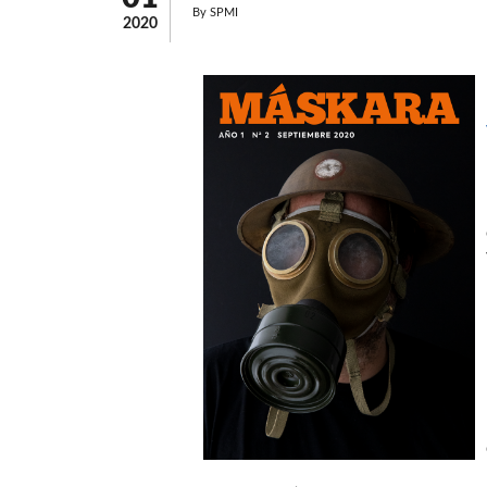
By
SPMI
2020