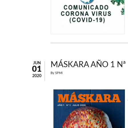
MÁSKARA AÑO 1 Nª 
JUN
01
By
SPMI
2020