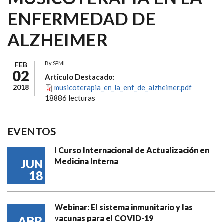
ENFERMEDAD DE
ALZHEIMER
By
SPMI
FEB
02
Artículo Destacado:
2018
musicoterapia_en_la_enf_de_alzheimer.pdf
18886 lecturas
EVENTOS
I Curso Internacional de Actualización en
Medicina Interna
JUN
18
Webinar: El sistema inmunitario y las
vacunas para el COVID-19
ABR