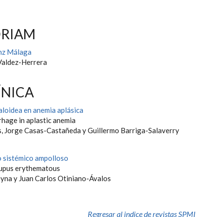
ÓRIAM
anz Málaga
Valdez-Herrera
ÍNICA
loidea en anemia aplásica
hage in aplastic anemia
, Jorge Casas-Castañeda y Guillermo Barriga-Salaverry
 sistémico ampolloso
lupus erythematous
yna y Juan Carlos Otiniano-Ávalos
Regresar al indice de revistas SPMI