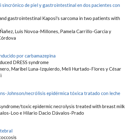
sincrónico de piel y gastrointestinal en dos pacientes con
and gastrointestinal Kaposi's sarcoma in two patients with
-Ñañez, Luis Novoa-Millones, Pamela Carrillo-Garcia y
Córdova
nducido por carbamazepina
nduced DRESS syndrome
ero, Maribel Luna-Izquierdo, Meli Hurtado-Flores y César
i
ns-Johnson/necrólisis epidérmica tóxica tratado con leche
yndrome/toxic epidermic necrolysis treated with breast milk
alos-Loo e Hilario Dacio Dávalos-Prado
tebral
coccosis