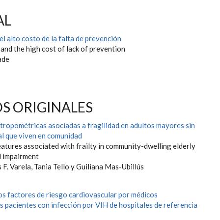
AL
el alto costo de la falta de prevención
nd the high cost of lack of prevention
ade
S ORIGINALES
ntropométricas asociadas a fragilidad en adultos mayores sin
al que viven en comunidad
atures associated with frailty in community-dwelling elderly
l impairment
s F. Varela, Tania Tello y Guiliana Mas-Ubillús
los factores de riesgo cardiovascular por médicos
s pacientes con infección por VIH de hospitales de referencia