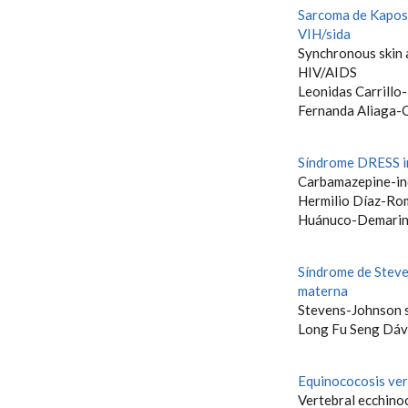
Sarcoma de Kaposi 
VIH/sida
Synchronous skin 
HIV/AIDS
Leonidas Carrillo
Fernanda Aliaga-
Síndrome DRESS i
Carbamazepine-i
Hermilio Díaz-Rom
Huánuco-Demarin
Síndrome de Steve
materna
Stevens-Johnson s
Long Fu Seng Dáv
Equinococosis ver
Vertebral ecchino