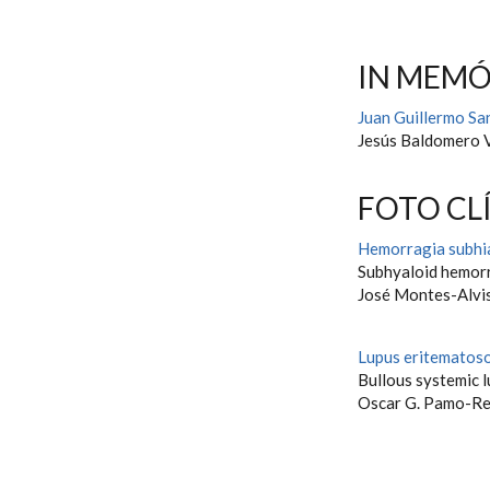
IN MEM
Juan Guillermo S
Jesús Baldomero 
FOTO CL
Hemorragia subhia
Subhyaloid hemorr
José Montes-Alvis
Lupus eritematoso
Bullous systemic 
Oscar G. Pamo-Re