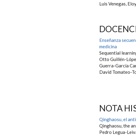
Luis Venegas, Elo
DOCENCI
Enseñanza secuenc
medicina
Sequential learnin
Otto Guillén-Lópe
Guerra-García Ca
David Tomateo-T
NOTA HI
Qinghaosu, el anti
Qinghaosu, the an
Pedro Legua-Lei