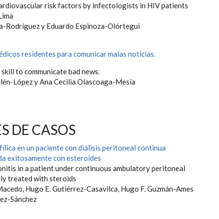
cardiovascular risk factors by infectologists in HIV patients
 Lima
a-Rodríguez y Eduardo Espinoza-Olórtegui
édicos residentes para comunicar malas noticias.
 skill to communicate bad news.
llén-López y Ana Cecilia Olascoaga-Mesía
S DE CASOS
fílica en un paciente con diálisis peritoneal continua
da exitosamente con esteroides
onitis in a patient under continuous ambulatory peritoneal
lly treated with steroids
Macedo, Hugo E. Gutiérrez-Casavilca, Hugo F. Guzmán-Ames
tez-Sánchez