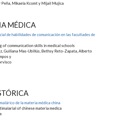
y Peña, Mikaela Kcomt y Mijail Mujica
A MÉDICA
ial de habilidades de comunicación en las facultades de
g of communication skills in medical schools
z, Guiliana Mas-Ubillús, Bethsy Reto-Zapata, Alberto
mpos y
orvisco
STÓRICA
malárico de la materia médica china
timalarial of chinese materia medica
va