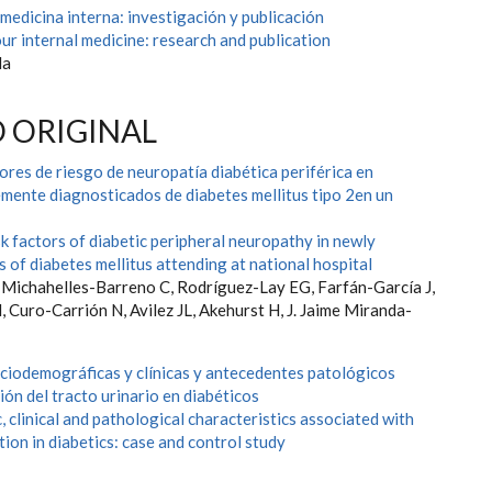
 medicina interna: investigación y publicación
ur internal medicine: research and publication
da
 ORIGINAL
ores de riesgo de neuropatía diabética periférica en
emente diagnosticados de diabetes mellitus tipo 2en un
k factors of diabetic peripheral neuropathy in newly
 of diabetes mellitus attending at national hospital
, Michahelles-Barreno C, Rodríguez-Lay EG, Farfán-García J,
Curo-Carrión N, Avilez JL, Akehurst H, J. Jaime Miranda-
ociodemográficas y clínicas y antecedentes patológicos
ión del tracto urinario en diabéticos
clinical and pathological characteristics associated with
tion in diabetics: case and control study