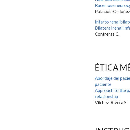
Racemose neurocy
Palacios-Ordóñez 
Infarto renal bilat
Bilateral renal Inf
Contreras C.
ÉTICA M
Abordaje del pacie
paciente
Approach to the pa
relationship
Vílchez-Rivera S.