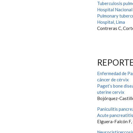
Tuberculosis pulmo
Hospital Naciona
Pulmonary tubercu
Hospital, Lima
Contreras C, Corte
REPORTE
Enfermedad de Pag
cáncer de cérvix
Paget’s bone disea
uterine cervix
Bojórquez-Castillo
Paniculitis pancre
Acute pancreatitis
Elguera-Falcón F,
Neurocisticercosi