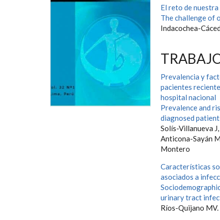
El reto de nuestra
The challenge of o
Indacochea-Cáce
TRABAJO
Prevalencia y fact
pacientes recient
hospital nacional
Prevalence and ris
diagnosed patients
Solís-Villanueva J
Anticona-Sayán M, 
Montero
Características s
asociados a infecc
Sociodemographic, 
urinary tract infec
Ríos-Quijano MV.