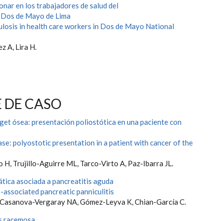
nar en los trabajadores de salud del
l Dos de Mayo de Lima
losis in health care workers in Dos de Mayo National
z A, Lira H.
 DE CASO
et ósea: presentación poliostótica en una paciente con
se: polyostotic presentation in a patient with cancer of the
 H, Trujillo-Aguirre ML, Tarco-Virto A, Paz-Ibarra JL.
ática asociada a pancreatitis aguda
-associated pancreatic panniculitis
 Casanova-Vergaray NA, Gómez-Leyva K, Chian-García C.
s racemosa