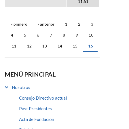
11:51
« primero
‹ anterior
1
2
3
PÁGINAS
4
5
6
7
8
9
10
11
12
13
14
15
16
MENÚ PRINCIPAL
Nosotros
Consejo Directivo actual
Past Presidentes
Acta de Fundación