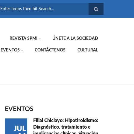
FORMULARIO DE
BÚSQUEDA
REVISTA SPMI
ÚNETE A LA SOCIEDAD
EVENTOS
CONTÁCTENOS
CULTURAL
EVENTOS
Filial Chiclayo: Hipotiroidismo:
Diagnóstico, tratamiento e
JUL
implicancias clínicas. Situación