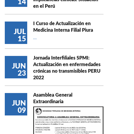
14
en el Perú
I Curso de Actualización en
Medicina Interna Filial Piura
JUL
15
...
Jornada Interfiliales SPMI:
Actualización en enfermedades
JUN
crónicas no transmisibles PERU
23
2022
Asamblea General
Extraordinaria
JUN
09