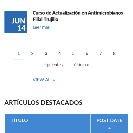
Curso de Actualización en Antimicrobianos -
Filial Trujillo
JUN
14
Leer más
1
2
3
4
5
6
7
8
PÁGINAS
siguiente ›
última »
VIEW ALL
ARTÍCULOS DESTACADOS
TÍTULO
POST DATE