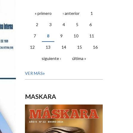
« primero
‹ anterior
1
PÁGINAS
2
3
4
5
6
7
8
9
10
11
12
13
14
15
16
siguiente ›
última »
VER MÁS
MASKARA