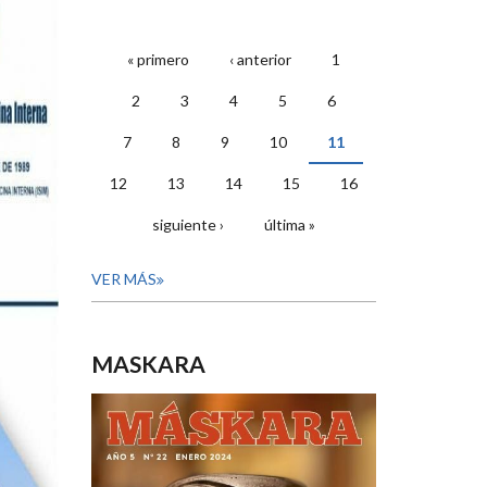
« primero
‹ anterior
1
PÁGINAS
2
3
4
5
6
7
8
9
10
11
12
13
14
15
16
siguiente ›
última »
VER MÁS
MASKARA