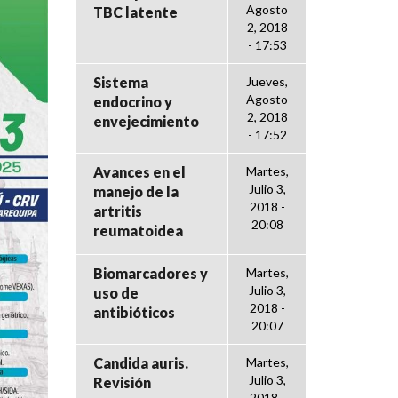
Agosto
TBC latente
2, 2018
- 17:53
Sistema
Jueves,
Agosto
endocrino y
2, 2018
envejecimiento
- 17:52
Avances en el
Martes,
Julio 3,
manejo de la
2018 -
artritis
20:08
reumatoidea
Biomarcadores y
Martes,
Julio 3,
uso de
2018 -
antibióticos
20:07
Candida auris.
Martes,
Julio 3,
Revisión
2018 -