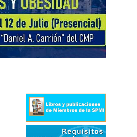
HI
AR
VIS