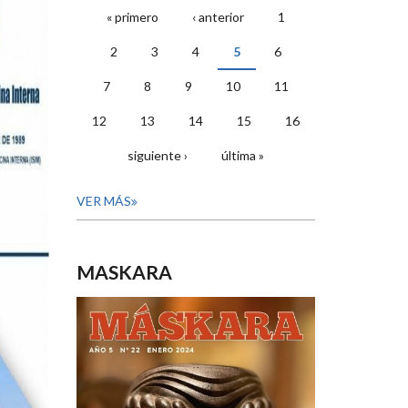
« primero
‹ anterior
1
PÁGINAS
2
3
4
5
6
7
8
9
10
11
12
13
14
15
16
siguiente ›
última »
VER MÁS
MASKARA