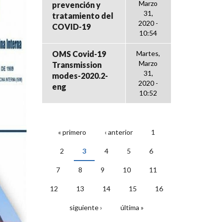
Marzo
prevención y
31,
tratamiento del
2020 -
COVID-19
10:54
OMS Covid-19
Martes,
Marzo
Transmission
31,
modes-2020.2-
2020 -
eng
10:52
« primero
‹ anterior
1
PÁGINAS
2
3
4
5
6
7
8
9
10
11
12
13
14
15
16
siguiente ›
última »