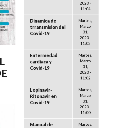
2020 -
11:04
Dinamica de
Martes,
Marzo
trransmision del
31,
Covid-19
2020 -
11:03
Enfermedad
Martes,
L
Marzo
cardiaca y
31,
Covid-19
DE
2020 -
11:02
Lopinavir-
Martes,
Marzo
Ritonavir en
31,
Covid-19
2020 -
11:00
Manual de
Martes,