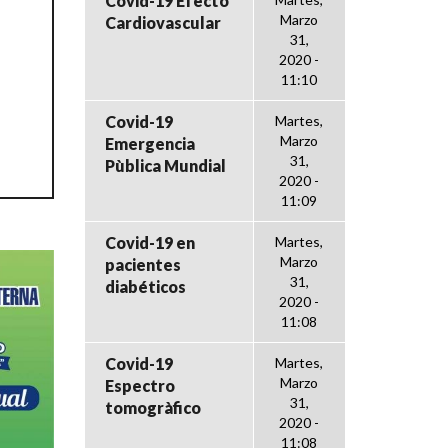
Covid-19 Efecto
Marzo
Cardiovascular
31,
2020 -
11:10
Covid-19
Martes,
Marzo
Emergencia
31,
Pùblica Mundial
2020 -
11:09
Covid-19 en
Martes,
Marzo
pacientes
31,
diabéticos
2020 -
11:08
Covid-19
Martes,
Marzo
Espectro
31,
tomogràfico
2020 -
11:08