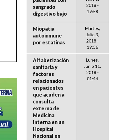
2018 -
sangrado
19:58
digestivo bajo
Miopatia
Martes,
Julio 3,
autoinmune
2018 -
por estatinas
19:56
Alfabetización
Lunes,
Junio 11,
sanitaria y
2018 -
factores
01:44
relacionados
en pacientes
que acuden a
consulta
externa de
Medicina
Interna en un
Hospital
Nacional en