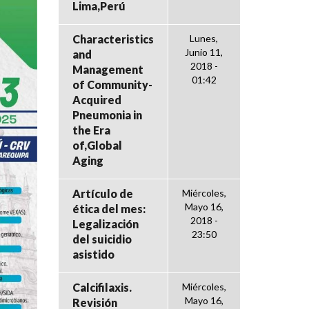
Lima,Perú
Characteristics
Lunes,
Junio 11,
and
2018 -
Management
01:42
of Community-
Acquired
Pneumonia in
the Era
of,Global
Aging
Artículo de
Miércoles,
Mayo 16,
ética del mes:
2018 -
Legalización
23:50
del suicidio
asistido
Calcifilaxis.
Miércoles,
Mayo 16,
Revisión