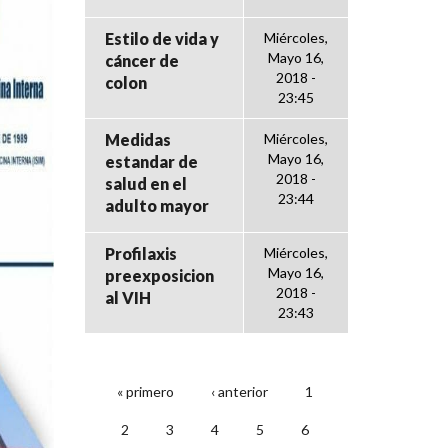
Estilo de vida y
Miércoles,
Mayo 16,
cáncer de
2018 -
colon
23:45
Medidas
Miércoles,
Mayo 16,
estandar de
2018 -
salud en el
23:44
adulto mayor
Profilaxis
Miércoles,
Mayo 16,
preexposicion
2018 -
al VIH
23:43
« primero
‹ anterior
1
PÁGINAS
2
3
4
5
6