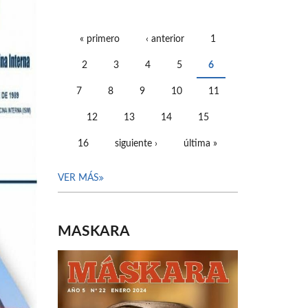
« primero
‹ anterior
1
PÁGINAS
2
3
4
5
6
7
8
9
10
11
12
13
14
15
16
siguiente ›
última »
VER MÁS
MASKARA