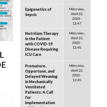
Epigenetics of
Miércoles,
Abril 22,
Sepsis
2020 -
12:47
Nutrition Therapy
Miércoles,
Abril 22,
in the Patient
2020 -
with COVID-19
12:45
Disease Requiring
L
ICU Care
DE
Premature,
Miércoles,
Abril 22,
Opportune, and
2020 -
Delayed Weaning
12:45
in Mechanically
Ventilated
Patients: A Call
for
Implementation