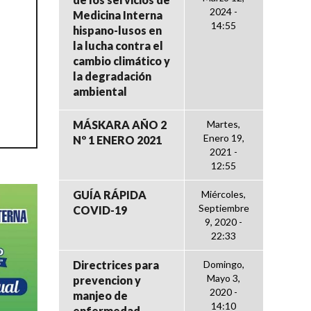
2024 -
Medicina Interna
14:55
hispano-lusos en
la lucha contra el
cambio climático y
la degradación
ambiental
MÁSKARA AÑO 2
Martes,
Enero 19,
Nº 1 ENERO 2021
2021 -
12:55
GUÍA RÁPIDA
Miércoles,
Septiembre
COVID-19
9, 2020 -
22:33
Directrices para
Domingo,
Mayo 3,
prevencion y
2020 -
manjeo de
14:10
enfermedad