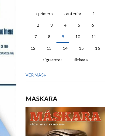
« primero
‹ anterior
1
PÁGINAS
2
3
4
5
6
7
8
9
10
11
12
13
14
15
16
siguiente ›
última »
VER MÁS
MASKARA