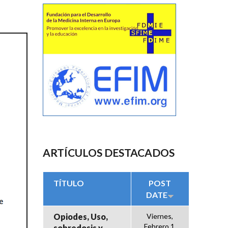
ARTÍCULOS DESTACADOS
TÍTULO
POST
DATE
Opiodes, Uso,
Viernes,
Febrero 1,
sobredosis y