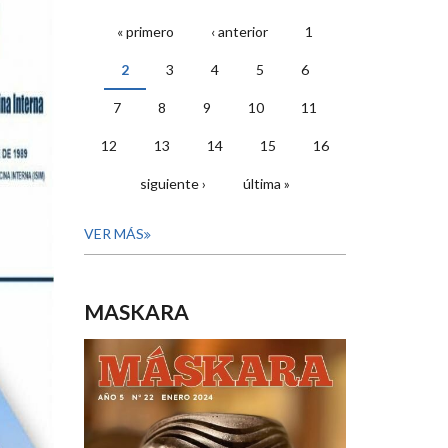
« primero
‹ anterior
1
PÁGINAS
2
3
4
5
6
7
8
9
10
11
12
13
14
15
16
siguiente ›
última »
VER MÁS
MASKARA