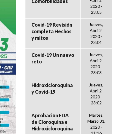
Abril 2,
Comorbilidades
2020 -
23:05
Covid-19 Revisión
Jueves,
Abril 2,
completa Hechos
2020 -
y mitos
23:04
Covid-19 Un nuevo
Jueves,
Abril 2,
reto
2020 -
23:03
Hidroxicloroquina
Jueves,
Abril 2,
y Covid-19
2020 -
23:02
Aprobación FDA
Martes,
Marzo 31,
de Cloroquina e
2020 -
Hidroxicloroquina
11:16