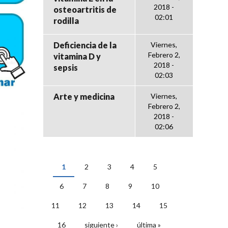
2018 -
osteoartritis de
02:01
rodilla
Deficiencia de la
Viernes,
Febrero 2,
vitamina D y
2018 -
sepsis
02:03
Arte y medicina
Viernes,
Febrero 2,
2018 -
02:06
1
2
3
4
5
PÁGINAS
6
7
8
9
10
11
12
13
14
15
16
siguiente ›
última »