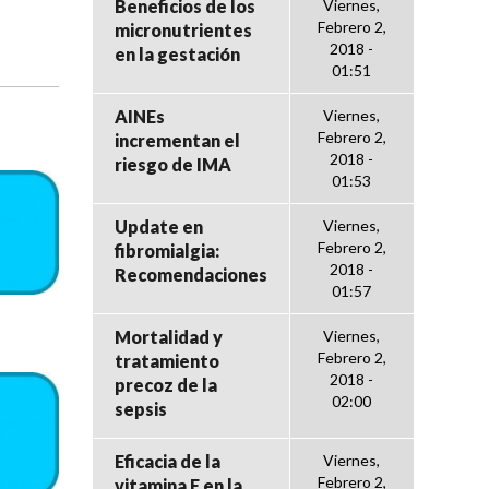
Beneficios de los
Viernes,
Febrero 2,
micronutrientes
2018 -
en la gestación
01:51
AINEs
Viernes,
Febrero 2,
incrementan el
2018 -
riesgo de IMA
01:53
Update en
Viernes,
Febrero 2,
fibromialgia:
2018 -
Recomendaciones
01:57
Mortalidad y
Viernes,
Febrero 2,
tratamiento
2018 -
precoz de la
02:00
sepsis
Eficacia de la
Viernes,
Febrero 2,
vitamina E en la