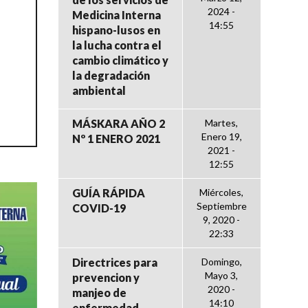
2024 -
Medicina Interna
14:55
hispano-lusos en
la lucha contra el
cambio climático y
la degradación
ambiental
MÁSKARA AÑO 2
Martes,
Enero 19,
Nº 1 ENERO 2021
2021 -
12:55
GUÍA RÁPIDA
Miércoles,
Septiembre
COVID-19
9, 2020 -
22:33
Directrices para
Domingo,
Mayo 3,
prevencion y
2020 -
manjeo de
14:10
enfermedad