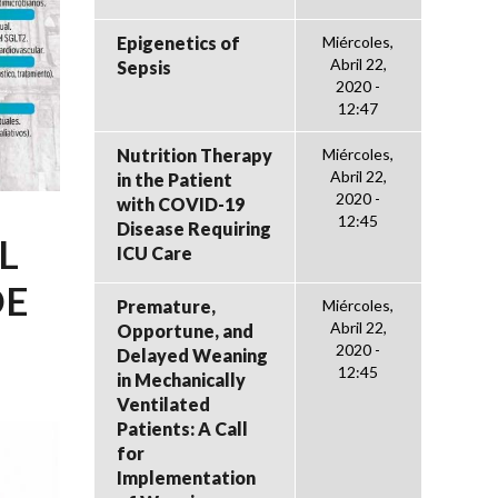
Epigenetics of
Miércoles,
Abril 22,
Sepsis
2020 -
12:47
Nutrition Therapy
Miércoles,
Abril 22,
in the Patient
2020 -
with COVID-19
12:45
Disease Requiring
L
ICU Care
DE
Premature,
Miércoles,
Abril 22,
Opportune, and
2020 -
Delayed Weaning
12:45
in Mechanically
Ventilated
Patients: A Call
for
Implementation